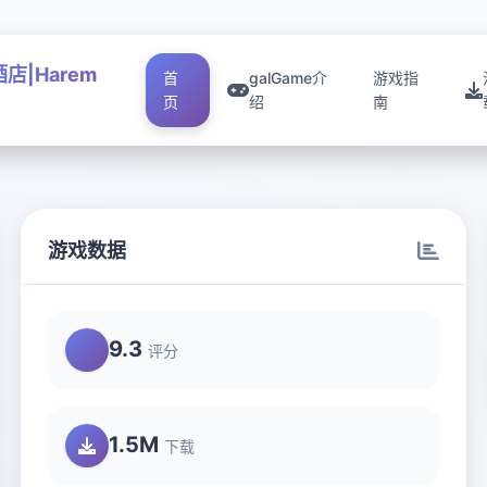
店|Harem
首
galGame介
游戏指
页
绍
南
游戏数据
9.3
评分
1.5M
下载