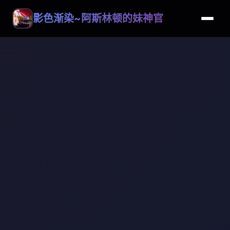
影色渐染~阿斯林顿的妹神官