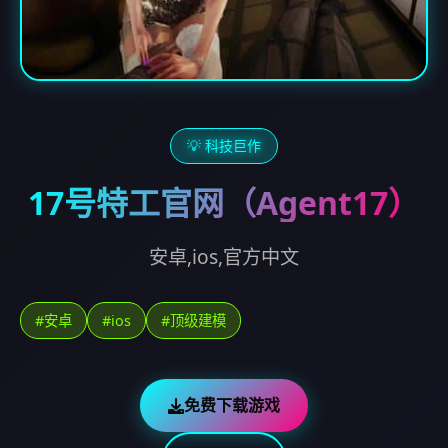
💡 科技巨作
17号特工官网（Agent17）
安卓,ios,官方中文
#安卓
#ios
#顶级建模
免费下载游戏