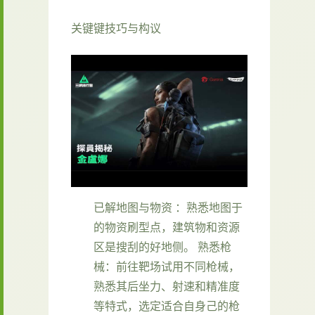
关键键技巧与构议
已解地图与物资
：熟悉地图于
的物资刷型点，建筑物和资源
区是搜刮的好地侧。
熟悉枪
械
：前往靶场试用不同枪械，
熟悉其后坐力、射速和精准度
等特式，选定适合自身己的枪