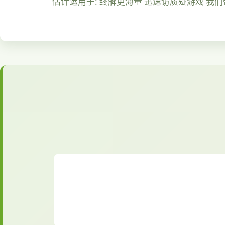
估计运用于: 终解更海量 迅速访质疑游戏 我们带