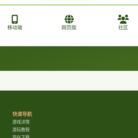
移动端
网页版
社区
快速导航
游戏详情
游玩教程
现在下载