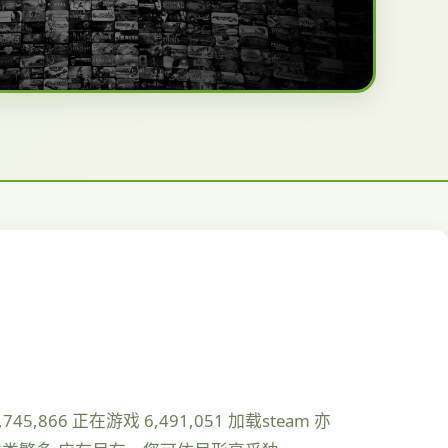
 正在游戏 6,491,051 加载steam 亦